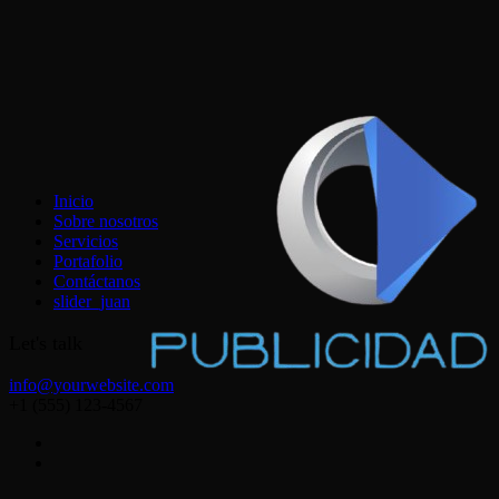
Inicio
Sobre nosotros
Servicios
Portafolio
Contáctanos
slider_juan
Let's talk
info@yourwebsite.com
+1 (555) 123-4567