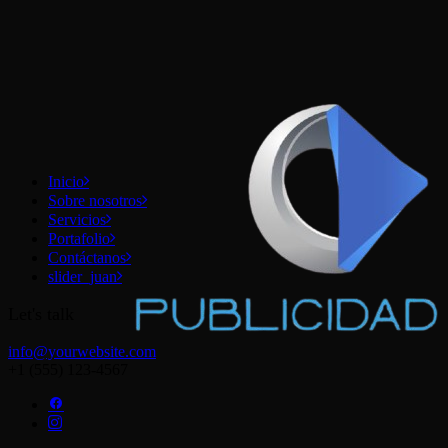
Inicio
Sobre nosotros
Servicios
Portafolio
Contáctanos
slider_juan
Let's talk
info@yourwebsite.com
+1 (555) 123-4567