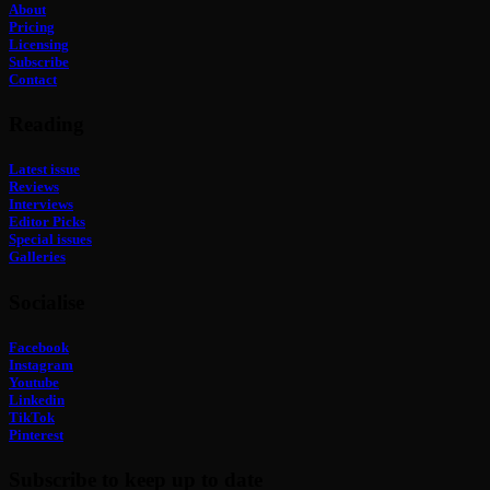
About
Pricing
Licensing
Subscribe
Contact
Reading
Latest issue
Reviews
Interviews
Editor Picks
Special issues
Galleries
Socialise
Facebook
Instagram
Youtube
Linkedin
TikTok
Pinterest
Subscribe to keep up to date