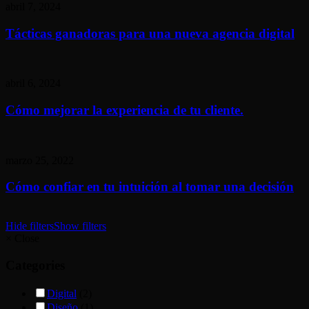
abril 7, 2024
Tácticas ganadoras para una nueva agencia digital
abril 6, 2024
Cómo mejorar la experiencia de tu cliente.
marzo 25, 2022
Cómo confiar en tu intuición al tomar una decisión
Hide filters
Show filters
×
Close
Categories
Digital
(2)
Diseño
(1)